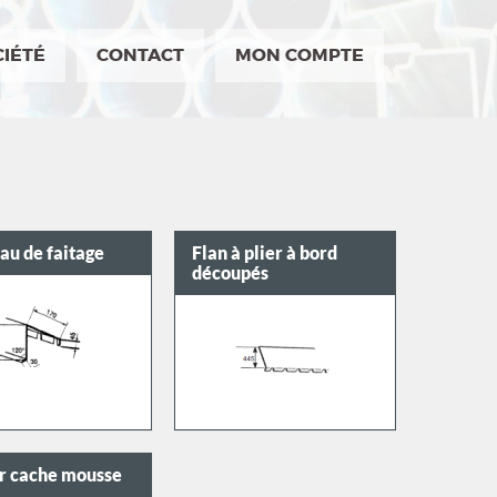
CIÉTÉ
CONTACT
MON COMPTE
au de faitage
Flan à plier à bord
découpés
ir cache mousse