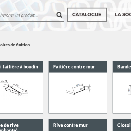
CATALOGUE
LA SO
oires de finition
-faitière à boudin
Faitière contre mur
Bande
e de rive
Rive contre mur
Closo
ombante)