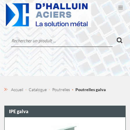
Ouvr
CATALOGUE
LA SOCIÉTÉ
CONTACT
MON COMPTE
Accueil
Catalogue
Poutrelles
Poutrelles galva
IPE galva