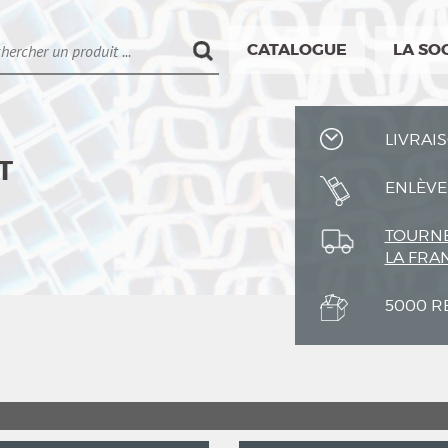
CATALOGUE
LA SO
LIVRAIS
T
ENLÈVE
TOURNÉ
LA FRA
5000 R