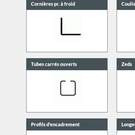
Cornières pr. à froid
Coulis
Tubes carrés ouverts
Zeds
Profils d'encadrement
Longe