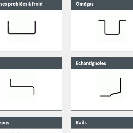
ses profilées à froid
Omégas
Echantignoles
rons
Rails