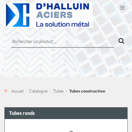
Ouvr
CATALOGUE
LA SOCIÉTÉ
CONTACT
MON COMPTE
Accueil
Catalogue
Tubes
Tubes construction
Tubes ronds