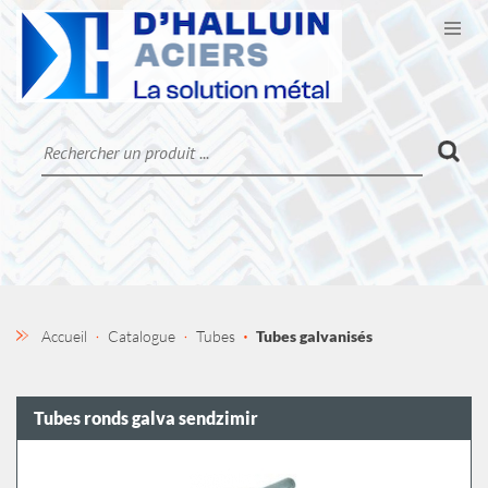
Ouvr
CATALOGUE
LA SOCIÉTÉ
CONTACT
MON COMPTE
Accueil
Catalogue
Tubes
Tubes galvanisés
Tubes ronds galva sendzimir