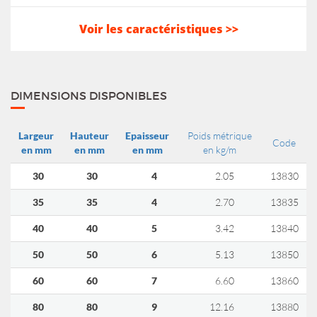
Voir les caractéristiques >>
DIMENSIONS DISPONIBLES
Largeur
Hauteur
Epaisseur
Poids métrique
Code
en mm
en mm
en mm
en kg/m
30
30
4
2.05
13830
35
35
4
2.70
13835
40
40
5
3.42
13840
50
50
6
5.13
13850
60
60
7
6.60
13860
80
80
9
12.16
13880