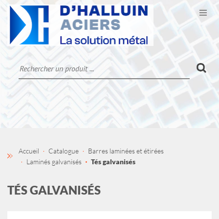
Ouvr
CATALOGUE
LA SOCIÉTÉ
CONTACT
MON COMPTE
Accueil
Catalogue
Barres laminées et étirées
Laminés galvanisés
Tés galvanisés
TÉS GALVANISÉS