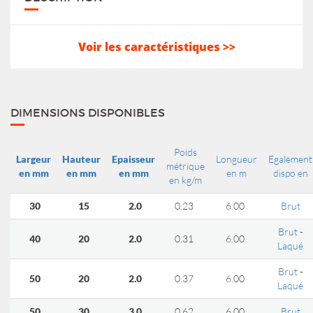
Voir les caractéristiques >>
DIMENSIONS DISPONIBLES
Poids
Largeur
Hauteur
Epaisseur
Longueur
Egalement
métrique
en mm
en mm
en mm
en m
dispo en
en kg/m
30
15
2.0
0.23
6.00
Brut
Brut
-
40
20
2.0
0.31
6.00
Laqué
Brut
-
50
20
2.0
0.37
6.00
Laqué
50
30
3.0
0.62
6.00
Brut