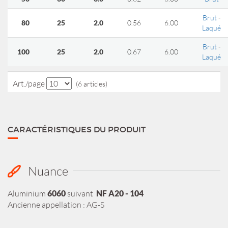
Brut
-
80
25
2.0
0.56
6.00
Laqué
Brut
-
100
25
2.0
0.67
6.00
Laqué
Art./page
(6 articles)
CARACTÉRISTIQUES DU PRODUIT
Nuance
Aluminium
6060
suivant
NF A20 - 104
Ancienne appellation : AG-S