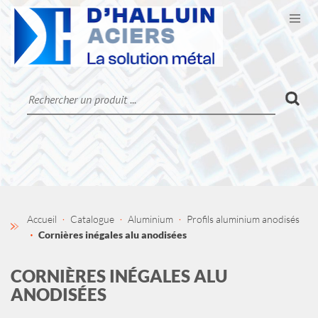
Ouvr
CATALOGUE
LA SOCIÉTÉ
CONTACT
MON COMPTE
Accueil
Catalogue
Aluminium
Profils aluminium anodisés
Cornières inégales alu anodisées
CORNIÈRES INÉGALES ALU
ANODISÉES