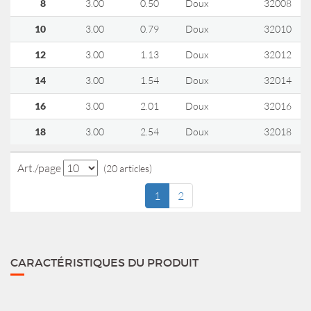
8
3.00
0.50
Doux
32008
10
3.00
0.79
Doux
32010
12
3.00
1.13
Doux
32012
14
3.00
1.54
Doux
32014
16
3.00
2.01
Doux
32016
18
3.00
2.54
Doux
32018
Art./page
(20 articles)
1
2
CARACTÉRISTIQUES DU PRODUIT