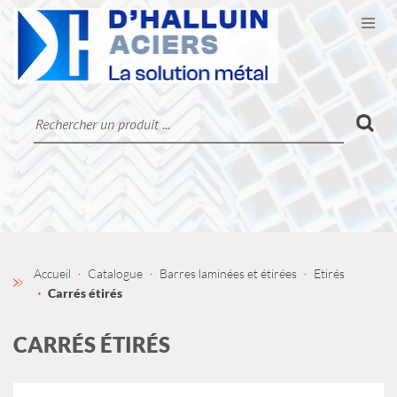
Ouvr
CATALOGUE
LA SOCIÉTÉ
CONTACT
MON COMPTE
Accueil
Catalogue
Barres laminées et étirées
Etirés
Carrés étirés
CARRÉS ÉTIRÉS