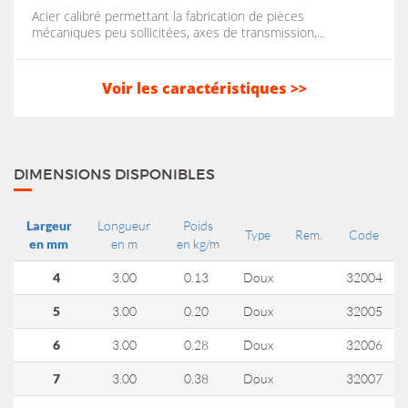
Acier calibré permettant la fabrication de pièces
mécaniques peu sollicitées, axes de transmission,...
Voir les caractéristiques >>
DIMENSIONS DISPONIBLES
Largeur
Longueur
Poids
Type
Rem.
Code
en mm
en m
en kg/m
4
3.00
0.13
Doux
32004
5
3.00
0.20
Doux
32005
6
3.00
0.28
Doux
32006
7
3.00
0.38
Doux
32007