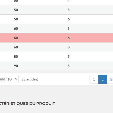
50
4
50
5
50
6
60
5
60
6
60
8
80
5
90
5
page
1
2
3
(22 articles)
TÉRISTIQUES DU PRODUIT