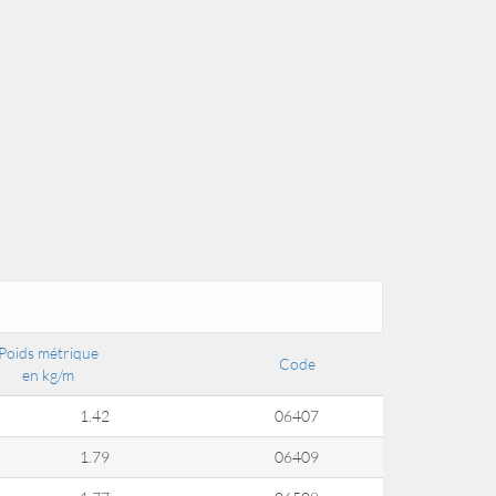
Poids métrique
Code
en kg/m
1.42
06407
1.79
06409