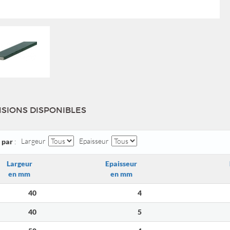
SIONS DISPONIBLES
Largeur
Epaisseur
r par
:
Largeur
Epaisseur
en mm
en mm
40
4
40
5