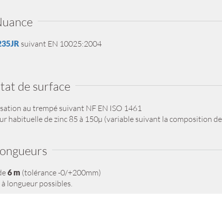
uance
235JR
suivant EN 10025:2004
tat de surface
sation au trempé suivant NF EN ISO 1461
r habituelle de zinc 85 à 150µ (variable suivant la composition de 
ongueurs
de
6 m
(tolérance -0/+200mm)
à longueur possibles.