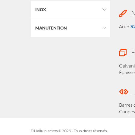
INOX
N
Acier
S
MANUTENTION
E
Galvani
Épaisseu
L
Barres 
Coupes 
D’Halluin aciers © 2026 - Tous droits réservés