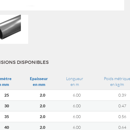
SIONS DISPONIBLES
amètre
Epaisseur
Longueur
Poids métriqu
n mm
en mm
en m
en kg/m
25
2.0
6.00
0.39
30
2.0
6.00
0.47
35
2.0
6.00
0.56
40
2.0
6.00
0.64