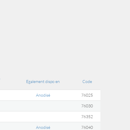
e
Egalement dispo en
Code
Anodisé
76025
76030
76352
Anodisé
76040