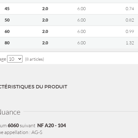
45
2.0
6.00
0.74
50
2.0
6.00
0.82
60
2.0
6.00
0.99
80
2.0
6.00
1.32
page
(8 articles)
TÉRISTIQUES DU PRODUIT
uance
ium
6060
suivant
NF A20 - 104
e appellation : AG-S