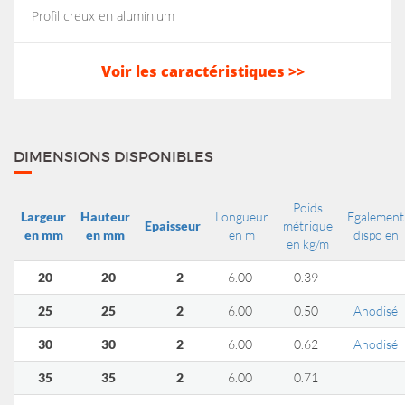
Profil creux en aluminium
Voir les caractéristiques >>
DIMENSIONS DISPONIBLES
Poids
Largeur
Hauteur
Longueur
Egalement
Epaisseur
métrique
en mm
en mm
en m
dispo en
en kg/m
20
20
2
6.00
0.39
25
25
2
6.00
0.50
Anodisé
30
30
2
6.00
0.62
Anodisé
35
35
2
6.00
0.71