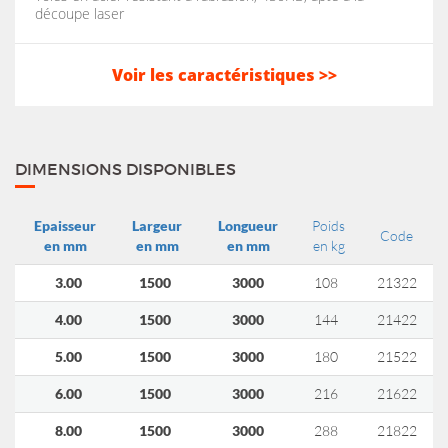
découpe laser
Voir les caractéristiques >>
DIMENSIONS DISPONIBLES
Epaisseur
Largeur
Longueur
Poids
Code
en mm
en mm
en mm
en kg
3.00
1500
3000
108
21322
4.00
1500
3000
144
21422
5.00
1500
3000
180
21522
6.00
1500
3000
216
21622
8.00
1500
3000
288
21822