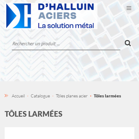
Ouvr
CATALOGUE
LA SOCIÉTÉ
CONTACT
MON COMPTE
Accueil
Catalogue
Tôles planes acier
Tôles larmées
TÔLES LARMÉES
Previous
Next