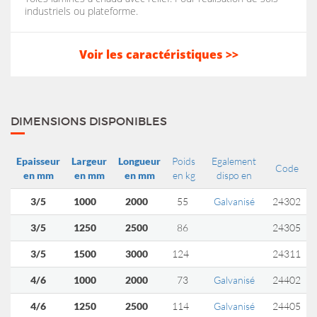
industriels ou plateforme.
Voir les caractéristiques >>
DIMENSIONS DISPONIBLES
Epaisseur
Largeur
Longueur
Poids
Egalement
Code
en mm
en mm
en mm
en kg
dispo en
3/5
1000
2000
55
Galvanisé
24302
3/5
1250
2500
86
24305
3/5
1500
3000
124
24311
4/6
1000
2000
73
Galvanisé
24402
4/6
1250
2500
114
Galvanisé
24405